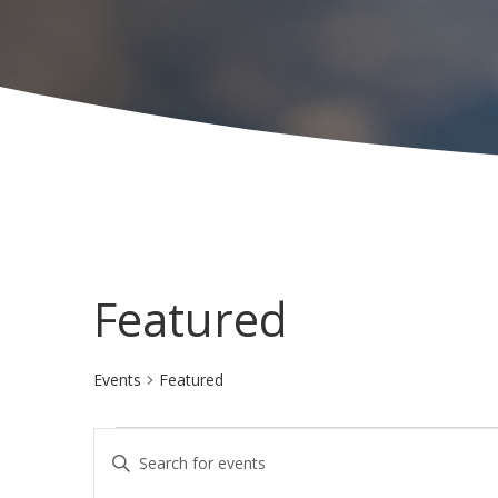
Featured
Events
Featured
Events
E
E
v
n