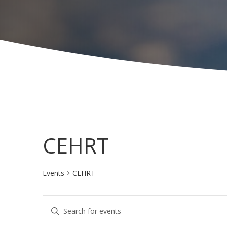
CEHRT
Events
CEHRT
Events
E
E
v
n